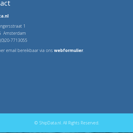
act
a.nl
Ringersstraat 1
G Amsterdam
 (0)20-7713055
 per email bereikbaar via ons
webformulier
.
© ShipData.nl. All Rights Reserved.