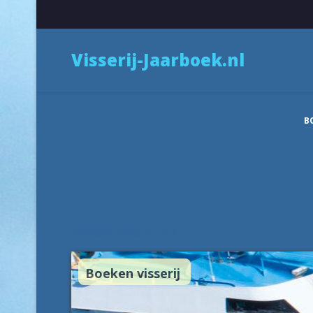
Visserij-Jaarboek.nl
B
TEST
VINAORA NIVO SLIDER
Boeken visserij