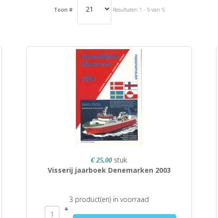
Toon #
Resultaten 1 - 5 van 5
stuk
€ 25,00
Visserij jaarboek Denemarken 2003
3 product(en) in voorraad
+