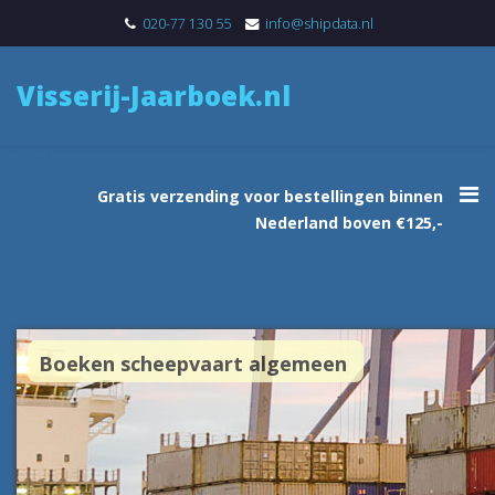
020-77 130 55
info@shipdata.nl
Visserij-Jaarboek.nl
TEST
Gratis verzending voor bestellingen binnen
Nederland boven €125,-
VINAORA NIVO SLIDER
Boeken scheepvaart algemeen