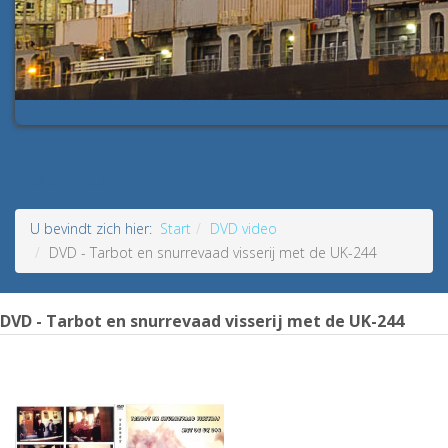
KRUIMELPAD
U bevindt zich hier:
Start
DVD video
DVD - Tarbot en snurrevaad visserij met de UK-244
DVD - Tarbot en snurrevaad visserij met de UK-244