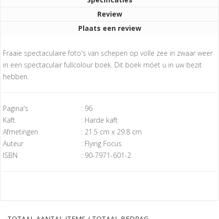
Review
Plaats een review
Fraaie spectaculaire foto's van schepen op volle zee in zwaar weer
in een spectaculair fullcolour boek. Dit boek móet u in uw bezit
hebben.
Pagina's
: 96
Kaft
: Harde kaft
Afmetingen
: 21.5 cm x 29.8 cm
Auteur
: Flying Focus
ISBN
: 90-7971-601-2
TOTAAL AANTAL ITEMS / TOTAAL BEDRAG