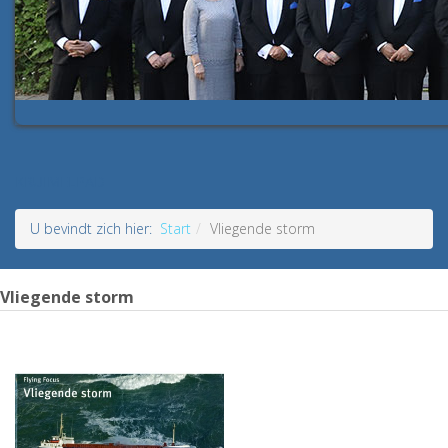
KRUIMELPAD
U bevindt zich hier:
Start
Vliegende storm
Vliegende storm